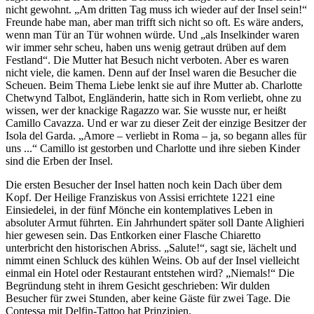
nicht gewohnt. „Am dritten Tag muss ich wieder auf der Insel sein!“
Freunde habe man, aber man trifft sich nicht so oft. Es wäre anders,
wenn man Tür an Tür wohnen würde. Und „als Inselkinder waren
wir immer sehr scheu, haben uns wenig getraut drüben auf dem
Festland“. Die Mutter hat Besuch nicht verboten. Aber es waren
nicht viele, die kamen. Denn auf der Insel waren die Besucher die
Scheuen. Beim Thema Liebe lenkt sie auf ihre Mutter ab. Charlotte
Chetwynd Talbot, Engländerin, hatte sich in Rom verliebt, ohne zu
wissen, wer der knackige Ragazzo war. Sie wusste nur, er heißt
Camillo Cavazza. Und er war zu dieser Zeit der einzige Besitzer der
Isola del Garda. „Amore – verliebt in Roma – ja, so begann alles für
uns ...“ Camillo ist gestorben und Charlotte und ihre sieben Kinder
sind die Erben der Insel.
Die ersten Besucher der Insel hatten noch kein Dach über dem
Kopf. Der Heilige Franziskus von Assisi errichtete 1221 eine
Einsiedelei, in der fünf Mönche ein kontemplatives Leben in
absoluter Armut führten. Ein Jahrhundert später soll Dante Alighieri
hier gewesen sein. Das Entkorken einer Flasche Chiaretto
unterbricht den historischen Abriss. „Salute!“, sagt sie, lächelt und
nimmt einen Schluck des kühlen Weins. Ob auf der Insel vielleicht
einmal ein Hotel oder Restaurant entstehen wird? „Niemals!“ Die
Begründung steht in ihrem Gesicht geschrieben: Wir dulden
Besucher für zwei Stunden, aber keine Gäste für zwei Tage. Die
Contessa mit Delfin-Tattoo hat Prinzipien.