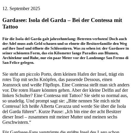
12. September 2025
Gardasee: Isola del Garda – Bei der Contessa mit
Tattoo
Für die Isola del Garda galt jahrzehntelang: Betreten verboten! Doch auch
der Adel muss aufs Geld schauen und so ebnete die Besitzerfamilie den Weg
auf ihre Insel und öffnete die Schlosstüren. Was zu sehen ist: der Gardasee in
seiner schönsten Form, das ein Kilometer lange Paradies aus Blumen,
Architektur und Ruhe, nur ein paar Meter vor der Landzunge San Fermo di
San Felice gelegen.
Sie steht am piccolo Porto, dem kleinen Hafen der Insel, trägt ein
rotes Top mit sechs Knöpfen, das passende Dessous, einen
Jeansrock und weiße Flipflops. Eine Contessa stellt man sich anders
vor. Die roten Haare könnten gehen. Aber der kleine Delfin auf der
linken Schulter? Eine Contessa mit Tattoo? Sie sieht so normal aus,
so unadelig. Und prompt sagt sie: „Bitte nennen Sie mich nicht
Contessa! Ich heiße Alberta Cavazza und werde Sie über die Isola
del Garda führen“. Kurze Pause: „Ich bin eine der acht Besitzer
dieser Insel – zusammen mit meiner Mutter und meinen sechs
Geschwistern.“
Für Gardasee-Fans verströmte die größte Insel des Lago schon