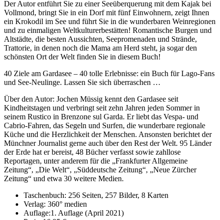
Der Autor entführt Sie zu einer Seeüberquerung mit dem Kajak bei
Vollmond, bringt Sie in ein Dorf mit fünf Einwohnern, zeigt Ihnen
ein Krokodil im See und führt Sie in die wunderbaren Weinregionen
und zu einmaligen Weltkulturerbestätten! Romantische Burgen und
Altstädte, die besten Aussichten, Seepromenaden und Strände,
Trattorie, in denen noch die Mama am Herd steht, ja sogar den
schönsten Ort der Welt finden Sie in diesem Buch!
40 Ziele am Gardasee – 40 tolle Erlebnisse: ein Buch für Lago-Fans
und See-Neulinge. Lassen Sie sich überraschen …
Über den Autor: Jochen Müssig kennt den Gardasee seit
Kindheitstagen und verbringt seit zehn Jahren jeden Sommer in
seinem Rustico in Brenzone sul Garda. Er liebt das Vespa- und
Cabrio-Fahren, das Segeln und Surfen, die wunderbare regionale
Küche und die Herzlichkeit der Menschen. Ansonsten berichtet der
Münchner Journalist gerne auch über den Rest der Welt. 95 Länder
der Erde hat er bereist, 48 Bücher verfasst sowie zahllose
Reportagen, unter anderem für die „Frankfurter Allgemeine
Zeitung“, „Die Welt“, „Süddeutsche Zeitung“, „Neue Zürcher
Zeitung“ und etwa 30 weitere Medien.
Taschenbuch: 256 Seiten, 257 Bilder, 8 Karten
Verlag: 360° medien
Auflage:1. Auflage (April 2021)