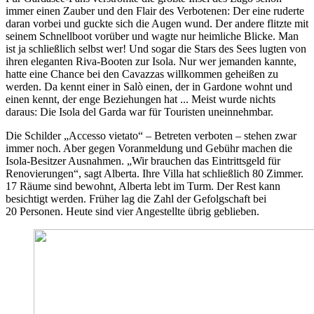
immer einen Zauber und den Flair des Verbotenen: Der eine ruderte
daran vorbei und guckte sich die Augen wund. Der andere flitzte mit
seinem Schnellboot vorüber und wagte nur heimliche Blicke. Man
ist ja schließlich selbst wer! Und sogar die Stars des Sees lugten von
ihren eleganten Riva-Booten zur Isola. Nur wer jemanden kannte,
hatte eine Chance bei den Cavazzas willkommen geheißen zu
werden. Da kennt einer in Salò einen, der in Gardone wohnt und
einen kennt, der enge Beziehungen hat ... Meist wurde nichts
daraus: Die Isola del Garda war für Touristen uneinnehmbar.
Die Schilder „Accesso vietato“ – Betreten verboten – stehen zwar
immer noch. Aber gegen Voranmeldung und Gebühr machen die
Isola-Besitzer Ausnahmen. „Wir brauchen das Eintrittsgeld für
Renovierungen“, sagt Alberta. Ihre Villa hat schließlich 80 Zimmer.
17 Räume sind bewohnt, Alberta lebt im Turm. Der Rest kann
besichtigt werden. Früher lag die Zahl der Gefolgschaft bei
20 Personen. Heute sind vier Angestellte übrig geblieben.