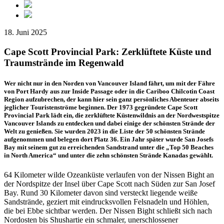
18. Juni 2025
Cape Scott Provincial Park: Zerklüftete Küste und
Traumstrände im Regenwald
Wer nicht nur in den Norden von Vancouver ­Island fährt, um mit der Fähre
von Port Hardy aus zur Inside Passage oder in die ­Cariboo Chilcotin Coast
Region aufzubrechen, der kann hier sein ganz persönliches Abenteuer abseits
jeglicher Touristenströme beginnen. Der 1973 gegründete Cape Scott
Provincial Park lädt ein, die zerklüftete Küstenwildnis an der Nordwestspitze
Vancouver Islands zu entdecken und dabei einige der schönsten Strände der
Welt zu genießen. Sie wurden 2023 in die Liste der 50 schönsten Strände
aufgenommen und belegen dort Platz 36. Ein Jahr später wurde San Josefs
Bay mit seinem gut zu erreichenden Sandstrand unter die „Top 50 Beaches
in North America“ und unter die zehn schönsten Strände Kanadas gewählt.
64 Kilometer wilde Ozeanküste verlaufen von der Nissen Bight an
der Nordspitze der Insel über Cape Scott nach Süden zur San Josef
Bay. Rund 30 Kilometer davon sind versteckt liegende weiße
Sandstrände, geziert mit eindrucksvollen Felsnadeln und Höhlen,
die bei Ebbe sichtbar werden. Der Nissen Bight schließt sich nach
Nordosten bis Shushartie ein schmaler, unerschlossener