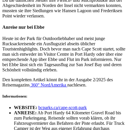
Da die dänischen Siedler ihre Fleisch- und Milchprodukte aus der
Abgeschiedenheit im Norden der Insel nicht vermarkten konnten,
mussten sie ihre Siedlungen wie Hansen Lagoon und Frederiksen
Point wieder verlassen.
Anreise nur bei Ebbe
Heute ist der Park für Outdoorliebhaber und meist junge
Rucksackreisende ein Ausflugsziel abseits üblicher
Touristenhighlights. Doch bevor man nach Cape Scott startet, sollte
man sich entweder im Visitor Centre in Port Hardy oder über eine
entsprechende App über Ebbe und Flut im Park informieren. Nur
bei Ebbe lässt sich ein Tagesausflug zur San Josef Bay und deren
Schönheit vollständig erleben.
Den kompletten Artikel könnt ihr in der Ausgabe 2/2025 des
Reisemagazins
360° NordAmerika
nachlesen.
Informationen:
WEBSITE:
bcparks.ca/cape-scott-park
ANREISE:
Ab Port Hardy 64 Kilometer Gravel Road bis
zum Parkeingang. Reisende sollten vorab klären, ob ihr
Fahrzeugvermieter das Befahren der Piste erlaubt. Für Truck
Camper ist der Weg aus eigener Erfahrung durchaus