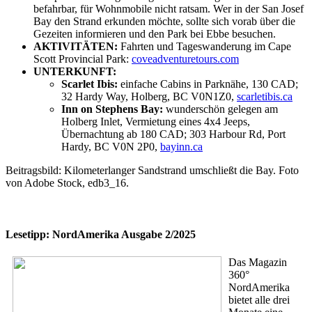
befahrbar, für Wohnmobile nicht ratsam. Wer in der San Josef
Bay den Strand erkunden möchte, sollte sich vorab über die
Gezeiten informieren und den Park bei Ebbe besuchen.
AKTIVITÄTEN:
Fahrten und Tageswanderung im Cape
Scott Provincial Park:
coveadventuretours.com
UNTERKUNFT:
Scarlet Ibis:
einfache Cabins in Parknähe, 130 CAD;
32 Hardy Way, Holberg, BC V0N1Z0,
scarletibis.ca
Inn on Stephens Bay:
wunderschön gelegen am
Holberg Inlet, Vermietung eines 4x4 Jeeps,
Übernachtung ab 180 CAD; 303 Harbour Rd, Port
Hardy, BC V0N 2P0,
bayinn.ca
Beitragsbild: Kilometerlanger Sandstrand umschließt die Bay. Foto
von Adobe Stock, edb3_16.
Lesetipp: NordAmerika Ausgabe 2/2025
Das Magazin
360°
NordAmerika
bietet alle drei