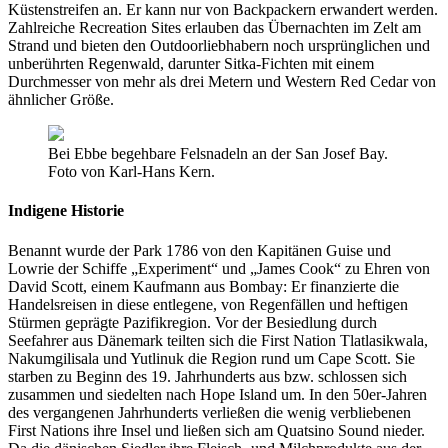
Küstenstreifen an. Er kann nur von Backpackern erwandert werden.
Zahlreiche Recreation Sites erlauben das Übernachten im Zelt am
Strand und bieten den Outdoorliebhabern noch ursprünglichen und
unberührten Regenwald, darunter Sitka-Fichten mit einem
Durchmesser von mehr als drei Metern und Western Red Cedar von
ähnlicher Größe.
Bei Ebbe begehbare Felsnadeln an der San Josef Bay.
Foto von Karl-Hans Kern.
Indigene Historie
Benannt wurde der Park 1786 von den Kapitänen Guise und
Lowrie der Schiffe „Experiment“ und „James Cook“ zu Ehren von
David Scott, einem Kaufmann aus Bombay: Er finanzierte die
Handelsreisen in diese entlegene, von Regenfällen und heftigen
Stürmen geprägte Pazifikregion. Vor der Besiedlung durch
Seefahrer aus Dänemark teilten sich die First Nation Tlatlasikwala,
Nakumgilisala und Yutlinuk die Region rund um Cape Scott. Sie
starben zu Beginn des 19. Jahrhunderts aus bzw. schlossen sich
zusammen und siedelten nach Hope Island um. In den 50er-Jahren
des vergangenen Jahrhunderts verließen die wenig verbliebenen
First Nations ihre Insel und ließen sich am Quatsino Sound nieder.