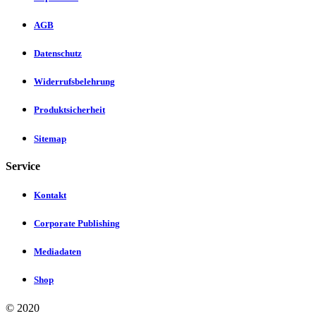
AGB
Datenschutz
Widerrufsbelehrung
Produktsicherheit
Sitemap
Service
Kontakt
Corporate Publishing
Mediadaten
Shop
©
2020