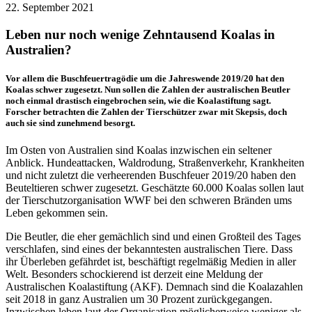
22. September 2021
Leben nur noch wenige Zehntausend Koalas in
Australien?
Vor allem die Buschfeuertragödie um die Jahreswende 2019/20 hat den
Koalas schwer zugesetzt. Nun sollen die Zahlen der australischen Beutler
noch einmal drastisch eingebrochen sein, wie die Koalastiftung sagt.
Forscher betrachten die Zahlen der Tierschützer zwar mit Skepsis, doch
auch sie sind zunehmend besorgt.
Im Osten von Australien sind Koalas inzwischen ein seltener
Anblick. Hundeattacken, Waldrodung, Straßenverkehr, Krankheiten
und nicht zuletzt die verheerenden Buschfeuer 2019/20 haben den
Beuteltieren schwer zugesetzt. Geschätzte 60.000 Koalas sollen laut
der Tierschutzorganisation WWF bei den schweren Bränden ums
Leben gekommen sein.
Die Beutler, die eher gemächlich sind und einen Großteil des Tages
verschlafen, sind eines der bekanntesten australischen Tiere. Dass
ihr Überleben gefährdet ist, beschäftigt regelmäßig Medien in aller
Welt. Besonders schockierend ist derzeit eine Meldung der
Australischen Koalastiftung (AKF). Demnach sind die Koalazahlen
seit 2018 in ganz Australien um 30 Prozent zurückgegangen.
Inzwischen leben laut der Organisation möglicherweise weniger als