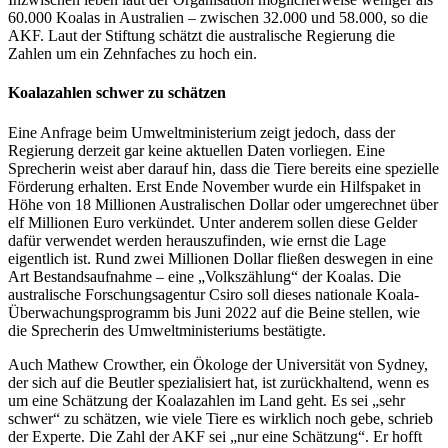
60.000 Koalas in Australien – zwischen 32.000 und 58.000, so die
AKF. Laut der Stiftung schätzt die australische Regierung die
Zahlen um ein Zehnfaches zu hoch ein.
Koalazahlen schwer zu schätzen
Eine Anfrage beim Umweltministerium zeigt jedoch, dass der
Regierung derzeit gar keine aktuellen Daten vorliegen. Eine
Sprecherin weist aber darauf hin, dass die Tiere bereits eine spezielle
Förderung erhalten. Erst Ende November wurde ein Hilfspaket in
Höhe von 18 Millionen Australischen Dollar oder umgerechnet über
elf Millionen Euro verkündet. Unter anderem sollen diese Gelder
dafür verwendet werden herauszufinden, wie ernst die Lage
eigentlich ist. Rund zwei Millionen Dollar fließen deswegen in eine
Art Bestandsaufnahme – eine „Volkszählung“ der Koalas. Die
australische Forschungsagentur Csiro soll dieses nationale Koala-
Überwachungsprogramm bis Juni 2022 auf die Beine stellen, wie
die Sprecherin des Umweltministeriums bestätigte.
Auch Mathew Crowther, ein Ökologe der Universität von Sydney,
der sich auf die Beutler spezialisiert hat, ist zurückhaltend, wenn es
um eine Schätzung der Koalazahlen im Land geht. Es sei „sehr
schwer“ zu schätzen, wie viele Tiere es wirklich noch gebe, schrieb
der Experte. Die Zahl der AKF sei „nur eine Schätzung“. Er hofft