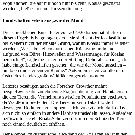
Populationen, die auf nur noch fünf bis zehn Koalas geschätzt
werden“, hieß es in einer Pressemitteilung.
Landschaften sehen aus „wie der Mond“
Die schrecklichen Buschfeuer von 2019/20 haben natürlich zu
diesem Ergebnis beigetragen, doch sie sind laut der Koalastiftung
bei Weitem nicht der einzige Grund, warum Koalas immer seltener
werden. „Wir haben einen drastischen Rückgang im Inland
aufgrund von Dürre, Hitzewellen und Wassermangel für Koalas
beobachtet“, sagte die Leiterin der Stiftung, Deborah Tabart. „Ich
habe einige Landschaften gesehen, die wie der Mond aussehen –
mit toten und sterbenden Bäume.“ Außerdem seien vor allem im
Osten des Landes große Waldflächen gerodet worden.
Letzeres bestätigen auch die Forscher. Crowther mahnt
beispielsweise die zunehmende Fragmentierung von Habitaten an,
die den Tieren die Vermehrung zwischen Populationen erschwert,
da Waldkorridore fehlen. Die Tierschützerin Tabart fordert
deswegen, Rodungen zu stoppen – nicht zuletzt auch, da Koalas
sich nicht so einfach in andere Habitate umsiedeln lassen. Außerdem
befürwortet sie ein Koala-Schutzgesetz, um den Schutz der Tiere
noch einmal deutlich zu erhöhen.
Der womöglich dramatische Rückgang der Koalazahlen ist in der