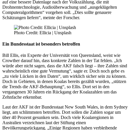
auf eine bessere Datenlage nach der Volkszählung, die mit
Drohnentechnologie, Audioüberwachung und „ausgeklügelten
Computeralgorithmen“ vorgehen soll. „Dies sollte genauere
Schätzungen liefern“, meinte der Forscher.
Photo Credit: Ellicia | Unsplash
Ein Bundesstaat ist besonders betroffen
Bill Ellis, ein Experte der Universität von Queensland, weist wie
Crowther darauf hin, dass konkrete Zahlen in der Tat fehlen. „Ich
würde aber nicht sagen, dass die AKF falsch liegt – ihre Zahlen sind
wahrscheinlich eine gute Vermutung“, sagte er. Doch noch gebe es
„zu viele Lücken in den Daten“, um wirklich sicher sein zu können.
Doch in Gebieten, in denen Koalas bereits gezählt wurden, „stützen
die Trends die AKF-Behauptung“, so Ellis. Dort sei in den
vergangenen 30 Jahren ein Rückgang der Koalazahlen um das
Zehnfache erkennbar.
Laut der AKF ist der Bundesstaat New South Wales, in dem Sydney
liegt, am schlimmsten betroffen. Dort sollen die Zahlen sogar um
über 40 Prozent gesunken sein. Doch viele Koalaregionen in
Australien verzeichnen laut der Stiftung einen
Bevölkerungsrückgang. „Einige Regionen haben verbleibende