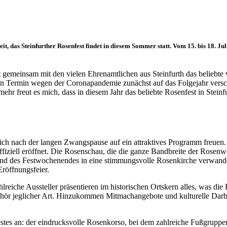
it, das Steinfurther Rosenfest findet in diesem Sommer statt. Vom 15. bis 18. J
meinsam mit den vielen Ehrenamtlichen aus Steinfurth das beliebte vi
ten Termin wegen der Coronapandemie zunächst auf das Folgejahr versc
hr freut es mich, dass in diesem Jahr das beliebte Rosenfest in Steinfu
ch nach der langen Zwangspause auf ein attraktives Programm freuen. A
iziell eröffnet. Die Rosenschau, die die ganze Bandbreite der Rosenwelt
nd des Festwochenendes in eine stimmungsvolle Rosenkirche verwandel
röffnungsfeier.
reiche Aussteller präsentieren im historischen Ortskern alles, was die
ubehör jeglicher Art. Hinzukommen Mitmachangebote und kulturelle Dar
estes an: der eindrucksvolle Rosenkorso, bei dem zahlreiche Fußgrupp