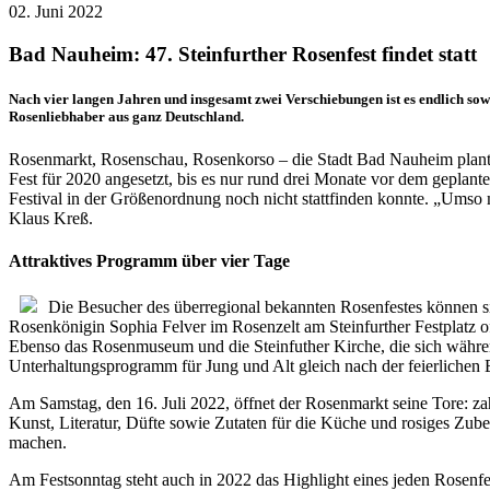
02. Juni 2022
Bad Nauheim: 47. Steinfurther Rosenfest findet statt
Nach vier langen Jahren und insgesamt zwei Verschiebungen ist es endlich sowe
Rosenliebhaber aus ganz Deutschland.
Rosenmarkt, Rosenschau, Rosenkorso – die Stadt Bad Nauheim plant ge
Fest für 2020 angesetzt, bis es nur rund drei Monate vor dem geplan
Festival in der Größenordnung noch nicht stattfinden konnte. „Umso me
Klaus Kreß.
Attraktives Programm über vier Tage
Die Besucher des überregional bekannten Rosenfestes können si
Rosenkönigin Sophia Felver im Rosenzelt am Steinfurther Festplatz off
Ebenso das Rosenmuseum und die Steinfuther Kirche, die sich währe
Unterhaltungsprogramm für Jung und Alt gleich nach der feierlichen E
Am Samstag, den 16. Juli 2022, öffnet der Rosenmarkt seine Tore: zahl
Kunst, Literatur, Düfte sowie Zutaten für die Küche und rosiges Z
machen.
Am Festsonntag steht auch in 2022 das Highlight eines jeden Rosenf