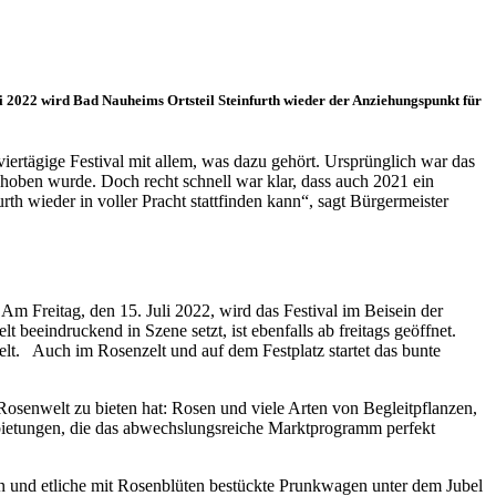
uli 2022 wird Bad Nauheims Ortsteil Steinfurth wieder der Anziehungspunkt für
ertägige Festival mit allem, was dazu gehört. Ursprünglich war das
hoben wurde. Doch recht schnell war klar, dass auch 2021 ein
rth wieder in voller Pracht stattfinden kann“, sagt Bürgermeister
m Freitag, den 15. Juli 2022, wird das Festival im Beisein der
 beeindruckend in Szene setzt, ist ebenfalls ab freitags geöffnet.
t. Auch im Rosenzelt und auf dem Festplatz startet das bunte
 Rosenwelt zu bieten hat: Rosen und viele Arten von Begleitpflanzen,
bietungen, die das abwechslungsreiche Marktprogramm perfekt
en und etliche mit Rosenblüten bestückte Prunkwagen unter dem Jubel