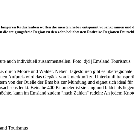
ei längeren Radurlauben wollen die meisten lieber entspannt vorankommen und 
 die steigungsfreie Region zu den zehn beliebtesten Radreise-Regionen Deutschla
ute auch individuell zusammenstellen. Foto: djd | Emsland Tourismus |
, durch Moore und Wälder. Neben Tagestouren gibt es überregionale W
 Aufpreis wird das Gepäck von Unterkunft zu Unterkunft transportiert
rn von der Quelle der Ems bis zur Mündung und eignet sich ideal für Ho
achsens lenkt. Beinahe 400 Kilometer ist sie lang und bildet als lieg
öchte, kann im Emsland zudem "nach Zahlen" radeln: An jedem Knoten
sland Tourismus