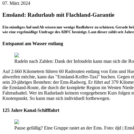
07. März 2024
Emsland: Radurlaub mit Flachland-Garantie
Ein ständiges Auf und Ab wissen nur wenige Radfahrer zu schätzen. Gerade b
wie eine regelmäßige Umfrage des ADFC bestätigt. Laut dieser zählt seit Jahren
Entspannt am Wasser entlang
Radeln nach Zahlen: Dank der Infotafeln kann man sich die Ro
Auf 2.660 Kilometern führen 60 Radrouten entlang von Ems und Hase
abwerfen möchte, kann das "Emsland-Koffer-Taxi" buchen. Gegen einen
sein 20-jähriges Bestehen: der Ems-Radweg. Er führt auf 379 Kilomete
die Emsland-Route, die durch die komplette Region im Westen Nieders
Fahrradsattel. Wer im Radurlaub keinem vorgegebenen Kurs folgen m
Knotenpunkt. So kann man sich individuell fortbewegen.
125 Jahre Kanal-Schifffahrt
Pause gefällig? Eine Gruppe rastet an der Ems. Foto: djd | Em