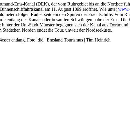
ortmund-Ems-Kanal (DEK), der vom Ruhrgebiet bis an die Nordsee füh
n Binnenschifffahrtskanal am 11. August 1899 eröffnet. Wie unter
www.d
ometern folgen Radler seitdem den Spuren der Frachtschiffe: Vom Ruh
ade entlang des Kanals oder in sanften Schwüngen nahe der Ems. Die Ro
 hinter der Uni-Stadt Münster begegnen sich der Kanal aus Dortmund u
 Im Städtchen Norden endet die Tour, unweit der Nordseeküste.
ser entlang. Foto: djd | Emsland Tourismus | Tim Heinrich