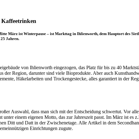
 Kaffeetrinken
tte März ist Winterpause – ist Markttag in Ihlienworth, dem Hauptort des Siet
 25 Jahren.
eigebäude von Ihlienworth eingezogen, das Platz für bis zu 40 Marktstä
 aus der Region, darunter sind viele Bioprodukte. Aber auch Kunsthand
nte, Häkelarbeiten und Trockengestecke, alles garantiert in der Regio
großer Auswahl, dass man sich mit der Entscheidung schwertut. Vor alle
unter einem eigenen Motto, das zur Jahreszeit passt. Im März ist es 
n Ditt und Datt in der Zwischenetage. Alle Artikel in dem Secondhand
emeinnützigen Einrichtungen zugute.