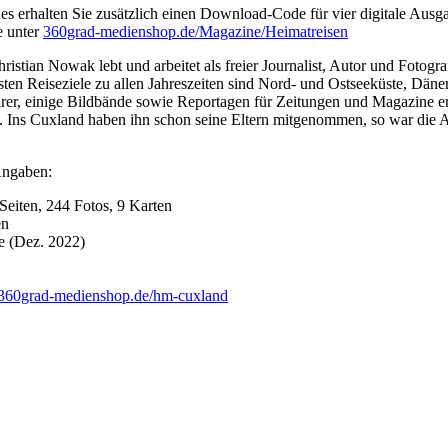
es erhalten Sie zusätzlich einen Download-Code für vier digitale Au
e unter
360grad-medienshop.de/Magazine/Heimatreisen
istian Nowak lebt und arbeitet als freier Journalist, Autor und Fotograf 
sten Reiseziele zu allen Jahreszeiten sind Nord- und Ostseeküste, Dä
er, einige Bildbände sowie Reportagen für Zeitungen und Magazine ents
e. Ins Cuxland haben ihn schon seine Eltern mitgenommen, so war die
Angaben:
eiten, 244 Fotos, 9 Karten
en
e (Dez. 2022)
360grad-medienshop.de/hm-cuxland