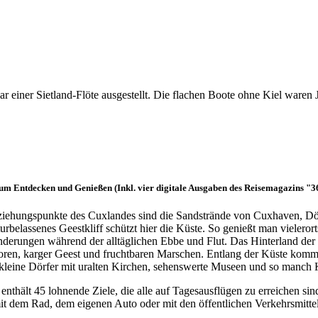
ar einer Sietland-Flöte ausgestellt. Die flachen Boote ohne Kiel waren 
m Entdecken und Genießen (Inkl. vier digitale Ausgaben des Reisemagazins "
ziehungspunkte des Cuxlandes sind die Sandstrände von Cuxhaven, Dös
turbelassenes Geestkliff schützt hier die Küste. So genießt man vielero
erungen während der alltäglichen Ebbe und Flut. Das Hinterland der K
ren, karger Geest und fruchtbaren Marschen. Entlang der Küste komme
kleine Dörfer mit uralten Kirchen, sehenswerte Museen und so manch 
enthält 45 lohnende Ziele, die alle auf Tagesausflügen zu erreichen sind
it dem Rad, dem eigenen Auto oder mit den öffentlichen Verkehrsmitteln