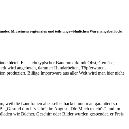
landes. Mit seinem regionalen und teils ungewöhnlichen Warenangebot lockt
nde bietet. Es ist ein typischer Bauernmarkt mit Obst, Gemüse,
werk wird angeboten, darunter Handarbeiten, Töpferwaren,
n produziert. Billige Importware aus aller Welt wird man hier nicht
m, weil die Landfrauen alles selbst backen und man garantiert so
z.B. „Gesund durch´s Jahr“, im August „Die Milch macht´s“ und im
laden wie Bücher, Geschirr oder Bilder wurden gespendet. er Preis