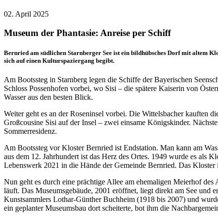
02. April 2025
Museum der Phantasie: Anreise per Schiff
Bernried am südlichen Starnberger See ist ein bildhübsches Dorf mit altem K
sich auf einen Kulturspaziergang begibt.
Am Bootssteg in Starnberg legen die Schiffe der Bayerischen Seenschi
Schloss Possenhofen vorbei, wo Sisi – die spätere Kaiserin von Österr
Wasser aus den besten Blick.
Weiter geht es an der Roseninsel vorbei. Die Wittelsbacher kauften die
Großcousine Sisi auf der Insel – zwei einsame Königskinder. Nächste
Sommerresidenz.
Am Bootssteg vor Kloster Bernried ist Endstation. Man kann am Wass
aus dem 12. Jahrhundert ist das Herz des Ortes. 1949 wurde es als Kl
Lebenswerk 2021 in die Hände der Gemeinde Bernried. Das Kloster ist n
Nun geht es durch eine prächtige Allee am ehemaligen Meierhof des
läuft. Das Museumsgebäude, 2001 eröffnet, liegt direkt am See und eri
Kunstsammlers Lothar-Günther Buchheim (1918 bis 2007) und wurde a
ein geplanter Museumsbau dort scheiterte, bot ihm die Nachbargemei