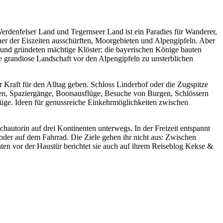
rdenfelser Land und Tegernseer Land ist ein Paradies für Wanderer,
her der Eiszeiten ausschürften, Moorgebieten und Alpengipfeln. Aber
 und gründeten mächtige Klöster; die bayerischen Könige bauten
ie grandiose Landschaft vor den Alpengipfeln zu unsterblichen
r Kraft für den Alltag geben. Schloss Linderhof oder die Zugspitze
en, Spaziergänge, Bootsausflüge, Besuche von Burgen, Schlössern
lüge. Ideen für genussreiche Einkehrmöglichkeiten zwischen
chautorin auf drei Kontinenten unterwegs. In der Freizeit entspannt
er auf dem Fahrrad. Die Ziele gehen ihr nicht aus: Zwischen
ten vor der Haustür berichtet sie auch auf ihrem Reiseblog Kekse &