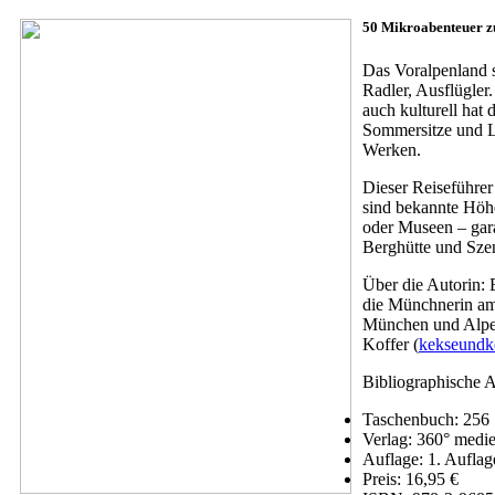
50 Mikroabenteuer 
Das Voralpenland s
Radler, Ausflügler
auch kulturell hat
Sommersitze und Lu
Werken.
Dieser Reiseführer
sind bekannte Höh
oder Museen – gara
Berghütte und Szen
Über die Autorin: E
die Münchnerin am
München und Alpeng
Koffer (
kekseundko
Bibliographische 
Taschenbuch: 256 S
Verlag: 360° medi
Auflage: 1. Auflag
Preis: 16,95 €