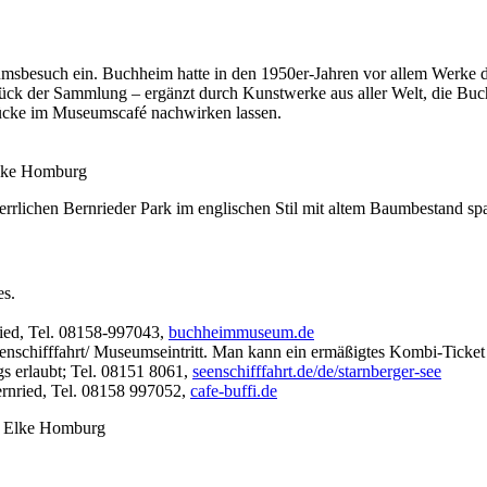
besuch ein. Buchheim hatte in den 1950er-Jahren vor allem Werke der
ück der Sammlung – ergänzt durch Kunstwerke aus aller Welt, die Buc
rücke im Museumscafé nachwirken lassen.
Elke Homburg
lichen Bernrieder Park im englischen Stil mit altem Baumbestand spa
es.
ied, Tel. 08158-997043,
buchheimmuseum.de
nschifffahrt/ Museumseintritt. Man kann ein ­ermäßigtes Kombi-Ticket f
s erlaubt; Tel. 08151 8061,
seenschifffahrt.de/de/starnberger-see
rnried, Tel. 08158 997052,
cafe-buffi.de
on Elke Homburg