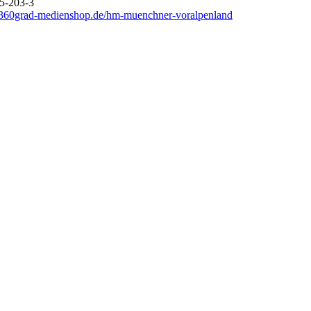
5-203-3
360grad-medienshop.de/hm-muenchner-voralpenland