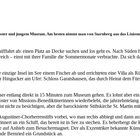
loster und jungem Museum. Am besten nimmt man von Starnberg aus das Linienschi
fffahrt ab: einen Platz an Decke suchen und los geht es. Nach Süden hi
eich – einst mit ihrer Familie die Sommermonate verbrachte. Da sich da
 einzige Insel im See einem Fischer ab und errichteten eine Villa als R
r Hingucker am Ufer: Schloss Garatshausen, das durch Heirat dem Fürs
er entlang direkt in 15 Minuten zum Museum gehen. Es lohnt aber ein
oster von Missions-Benediktinerinnen wiederbelebt, die jahrzehntelang 
icht zu besichtigen, aber die barockisierte Stiftskirche St. Martin mit
 Augustiner-Chorherrenstifts vorbei, wo man rechts abbiegt und dann
nnert an ein Schiff, das bereit ist in See zu stechen. Es beherbergt di
uf Anhieb zum Besuchermagnet. Der als Exzentriker bekannte Künstler
nde Bernried ein Grundstück an.