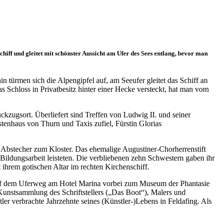
ff und gleitet mit schönster Aussicht am Ufer des Sees entlang, bevor man
n türmen sich die Alpengipfel auf, am Seeufer gleitet das Schiff an
s Schloss in Privatbesitz hinter einer Hecke versteckt, hat man vom
ückzugsort. Überliefert sind Treffen von Ludwig II. und seiner
tenhaus von Thurn und Taxis zufiel, Fürstin Glorias
 Abstecher zum Kloster. Das ehemalige Augustiner-Chorherrenstift
Bildungsarbeit leisteten. Die verbliebenen zehn Schwestern gaben ihr
 ihrem gotischen Altar im rechten Kirchenschiff.
 auf dem Uferweg am Hotel Marina vorbei zum Museum der Phantasie
e Kunstsammlung des Schriftstellers („Das Boot“), Malers und
 verbrachte Jahrzehnte seines (Künstler-)Lebens in Feldafing. Als