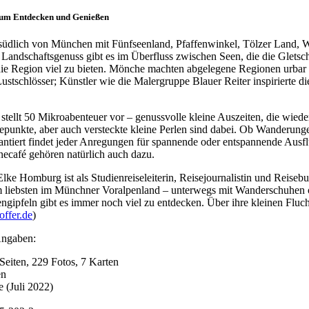
zum Entdecken und Genießen
üdlich von München mit Fünfseenland, Pfaffenwinkel, Tölzer Land, We
. Landschaftsgenuss gibt es im Überfluss zwischen Seen, die die Gletsc
 die Region viel zu bieten. Mönche machten abgelegene Regionen urbar
stschlösser; Künstler wie die Malergruppe Blauer Reiter inspirierte d
 stellt 50 Mikroabenteuer vor – genussvolle kleine Auszeiten, die wiede
epunkte, aber auch versteckte kleine Perlen sind dabei. Ob Wanderung
ntiert findet jeder Anregungen für spannende oder entspannende Ausf
ecafé gehören natürlich auch dazu.
lke Homburg ist als Studienreiseleiterin, Reisejournalistin und Reisebu
 liebsten im Münchner Voralpenland – unterwegs mit Wanderschuhen od
ipfeln gibt es immer noch viel zu entdecken. Über ihre kleinen Fluch
ffer.de
)
Angaben:
eiten, 229 Fotos, 7 Karten
en
e (Juli 2022)