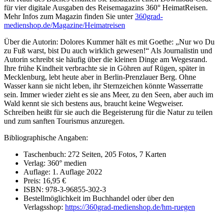
für vier digitale Ausgaben des Reisemagazins 360° HeimatReisen.
Mehr Infos zum Magazin finden Sie unter
360grad-
medienshop.de/Magazine/Heimatreisen
Über die Autorin: Dolores Kummer hält es mit Goethe: „Nur wo Du
zu Fuß warst, bist Du auch wirklich gewesen!“ Als Journalistin und
Autorin schreibt sie häufig über die kleinen Dinge am Wegesrand.
Ihre frühe Kindheit verbrachte sie in Göhren auf Rügen, später in
Mecklenburg, lebt heute aber in Berlin-Prenzlauer Berg. Ohne
Wasser kann sie nicht leben, ihr Sternzeichen könnte Wasserratte
sein. Immer wieder zieht es sie ans Meer, zu den Seen, aber auch im
Wald kennt sie sich bestens aus, braucht keine Wegweiser.
Schreiben heißt für sie auch die Begeisterung für die Natur zu teilen
und zum sanften Tourismus anzuregen.
Bibliographische Angaben:
Taschenbuch: 272 Seiten, 205 Fotos, 7 Karten
Verlag: 360° medien
Auflage: 1. Auflage 2022
Preis: 16,95 €
ISBN: 978-3-96855-302-3
Bestellmöglichkeit im Buchhandel oder über den
Verlagsshop:
https://360grad-medienshop.de/hm-ruegen