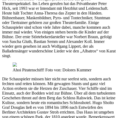
Theaterspektakel. Ins Leben gerufen hat das Privattheater Peter
Hick, seit 1993 war er Intendant mit Herzblut und Leidenschaft.
Heute hält Tochter Anna-Theresa das Zepter in den Händen.
Bühnenbauer, Maskenbildner, Pyro- und Tontechniker, Stuntman
oder Tiertrainer gehören zur großen Theaterfamilie. Einige
Schauspieler sind schon viele Jahre dabei, manche kommen auch
immer mal wieder. Von einigen stehen bereits die Kinder auf der
Bühne. Der erste Störtebekerdarsteller war Norbert Braun, gefolgt
von Sascha Gluth, Bastian Semm und Alexander Koll. Immer
wieder gern gesehen ist auch Wolfgang Lippert, der als
Balladensänger wunderschöne Lieder wie den „Albatros“ von Karat
singt.
Ahoi Piratenschiff! Foto von: Dolores Kummer
Die Schauspieler müssen hier nicht nur seefest sein, sondern auch
fechten und reiten können. Mit gewagten Stunts und ganz viel
Action erobern sie die Herzen der Zuschauer. Vier Schiffe sind im
Einsatz, auch der Bodden wird zur Bühne. Über all dem turbulenten
Geschehen thront auf dem Berg das Schloss Ralswiek. Das ist keine
Kulisse, sondern heute ein romantisches Schlosshotel. Hugo Sholto
Graf Douglas ließ es von 1894 bis 1896 nach Entwürfen des
Berliner Architekten Gustav Stroh errichten. Das Haus ist umgeben
von einem schönen Park, der 1810 angelegt wurde. Bemerkenswert