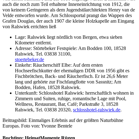
auch die noch zum Teil erhaltene Inneneinrichtung von 1912, die
von keinem Geringeren als dem Jugendstilarchitekten Henry van de
Velde entworfen wurde. Am Schlossportal prangt das Wappen des
Grafen Douglas, der auch 1907 die kleine Holzkapelle am Eingang
von Ralswiek errichten ließ
Lage: Ralswiek liegt nördlich von Bergen, etwa sieben
Kilometer entfernt.
Adresse: Störtebeker Festspiele: Am Bodden 100, 18528
Ralswiek, Tel. 03838 31100,
stoertebeker.de
Einkehr: Räucherschiff Elbe: Auf dem ersten
Hochseefischkutter der ehemaligen DDR von 1956 gibt es
Fischbrötchen, Back- und Räucherfisch. Er ist 26,6 Meter
lang und gehörte zur Fischfangflotte von Sassnitz; Am
Bodden, Hafen, 18528 Ralswiek.
Unterkunft: Schlosshotel Ralswiek: herrschaftlich wohnen in
Zimmern und Suiten, ruhige, romantische Lage mit Pool,
Wellness, Restaurant, Bar, Café; Parkstraße 3, 18528
Ralswiek, Tel. 03838 20320,
schlosshotel-ralswiek.de
.
Beitragsbild: Einmaliges Erlebnis auf der größten Naturbühne
Europas. Foto von: Yvonne Bentele
Buchtipp: HeimatMomente Rügen