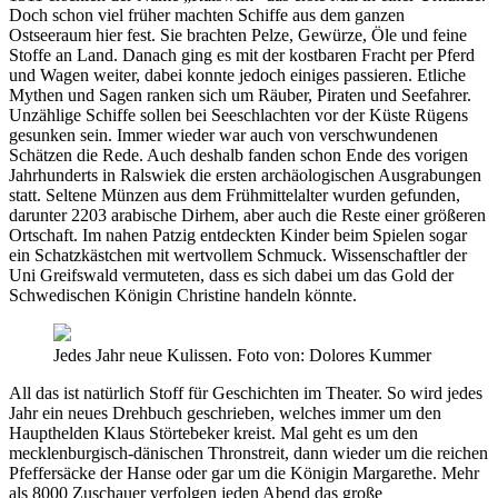
Doch schon viel früher machten Schiffe aus dem ganzen
Ostseeraum hier fest. Sie brachten Pelze, Gewürze, Öle und feine
Stoffe an Land. Danach ging es mit der kostbaren Fracht per Pferd
und Wagen weiter, dabei konnte jedoch einiges passieren. Etliche
Mythen und Sagen ranken sich um Räuber, Piraten und Seefahrer.
Unzählige Schiffe sollen bei Seeschlachten vor der Küste Rügens
gesunken sein. Immer wieder war auch von verschwundenen
Schätzen die Rede. Auch deshalb fanden schon Ende des vorigen
Jahrhunderts in Ralswiek die ersten archäologischen Ausgrabungen
statt. Seltene Münzen aus dem Frühmittelalter wurden gefunden,
darunter 2203 arabische Dirhem, aber auch die Reste einer größeren
Ortschaft. Im nahen Patzig entdeckten Kinder beim Spielen sogar
ein Schatzkästchen mit wertvollem Schmuck. Wissenschaftler der
Uni Greifswald vermuteten, dass es sich dabei um das Gold der
Schwedischen Königin Christine handeln könnte.
Jedes Jahr neue Kulissen. Foto von: Dolores Kummer
All das ist natürlich Stoff für Geschichten im ­Theater. So wird jedes
Jahr ein neues Drehbuch geschrieben, welches immer um den
Haupthelden Klaus Störtebeker kreist. Mal geht es um den
mecklenburgisch-dänischen Thronstreit, dann wieder um die reichen
Pfeffersäcke der Hanse oder gar um die Königin Margarethe. Mehr
als 8000 Zuschauer verfolgen jeden Abend das große