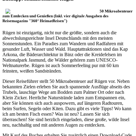
50 Mikroabenteuer
zum Entdecken und Genießen (Inkl. vier digitale Ausgaben des
Reisemagazins "360° HeimatReisen")
Rügen ist einzigartig, nicht nur die größte, sondern auch die
abwechslungsreichste Insel Deutschlands mit den meisten
Sonnenstunden. Ein Paradies zum Wandern und Radfahren mit
gesunder Luft, Wasser und Wald. Hauptattraktionen sind das Kap
Arkona, die Bäderarchitektur in Binz oder die Kreidefelsen im
Nationalpark Jasmund, die Wälder gehören zum UNESCO-
Weltnaturerbe. Rügen ist auch Sommerfeeling pur mit 60 km
feinsten, weißen Sandstränden.
Dieser Reiseführer stellt 50 Mikroabenteuer auf Rügen vor. Neben
bekannten Zielen erleben Sie auch spannende Ausflüge abseits des
Trubels, lauschige Wege am Bodden zum Palmer Ort oder nach
Klein Zicker. Herrliche Naturstrände laden zum Entspannen ein,
aber Sie können sich auch auspowern, auf längeren Radtouren,
beim Surfen, Segeln oder Kiten. Dazu gibt es viele Tipps! Wo kann
ich am besten Fisch essen? Was ist neu? Lassen Sie sich
überraschen! Sie sind herzlich eingeladen, diese große, wilde Insel
neu, nachhaltig und mit anderen Augen zu entdecken.
Mit Kauf des Buches erhalten Sie zusätzlich einen Download-Code