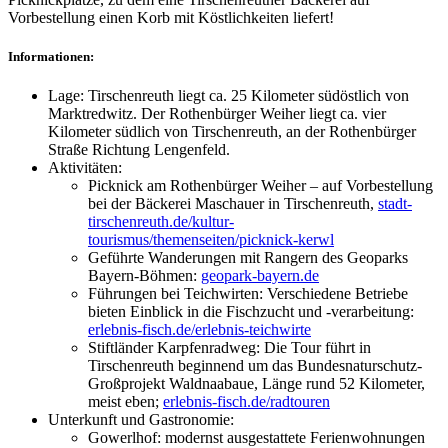
Vorbestellung einen Korb mit Köstlichkeiten liefert!
Informationen:
Lage: Tirschenreuth liegt ca. 25 Kilometer südöstlich von
Marktredwitz. Der Rothenbürger Weiher liegt ca. vier
Kilometer südlich von Tirschenreuth, an der Rothenbürger
Straße Richtung Lengenfeld.
Aktivitäten:
Picknick am Rothenbürger Weiher – auf Vorbestellung
bei der Bäckerei Maschauer in Tirschenreuth,
stadt-
tirschenreuth.de/kultur-
tourismus/themenseiten/picknick-kerwl
Geführte Wanderungen mit Rangern des Geoparks
Bayern-Böhmen:
geopark-bayern.de
Führungen bei Teichwirten: Verschiedene Betriebe
bieten Einblick in die Fischzucht und -verarbeitung:
erlebnis-fisch.de/erlebnis-teichwirte
Stiftländer Karpfenradweg: Die Tour führt in
Tirschenreuth beginnend um das Bundesnaturschutz-
Großprojekt Waldnaabaue, Länge rund 52 Kilometer,
meist eben;
erlebnis-fisch.de/radtouren
Unterkunft und Gastronomie:
Gowerlhof: modernst ausgestattete Ferienwohnungen