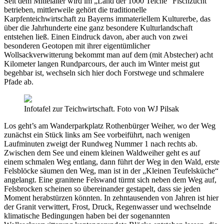
Seit dem Mittelalter wird im „Land der 1000 Teiche“ Fischzucht
betrieben, mittlerweile gehört die traditionelle
Karpfenteichwirtschaft zu Bayerns immateriellem Kulturerbe, das
über die Jahrhunderte eine ganz besondere Kulturlandschaft
entstehen ließ. Einen Eindruck davon, aber auch von zwei
besonderen Geotopen mit ihrer eigentümlicher
Wollsackverwitterung bekommt man auf dem (mit Abstecher) acht
Kilometer langen Rundparcours, der auch im Winter meist gut
begehbar ist, wechseln sich hier doch Forstwege und schmalere
Pfade ab.
Infotafel zur Teichwirtschaft. Foto von WJ Pilsak
Los geht’s am Wanderparkplatz Rothenbürger Weiher, wo der Weg
zunächst ein Stück links am See vorbeiführt, nach wenigen
Laufminuten zweigt der Rundweg Nummer 1 nach rechts ab.
Zwischen dem See und einem kleinen Waldweiher geht es auf
einem schmalen Weg entlang, dann führt der Weg in den Wald, erste
Felsblöcke säumen den Weg, man ist in der „Kleinen Teufelsküche“
angelangt. Eine granitene Felswand türmt sich neben dem Weg auf,
Felsbrocken scheinen so übereinander gestapelt, dass sie jeden
Moment herabstürzen könnten. In zehntausenden von Jahren ist hier
der Granit verwittert, Frost, Druck, Regenwasser und wechselnde
klimatische Bedingungen haben bei der sogenannten