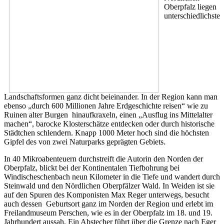
Oberpfalz liegen
unterschiedlichste
Landschaftsformen ganz dicht beieinander. In der Region kann man
ebenso „durch 600 Millionen Jahre Erdgeschichte reisen“ wie zu
Ruinen alter Burgen hinaufkraxeln, einen „Ausflug ins Mittelalter
machen“, barocke Klosterschätze entdecken oder durch historische
Städtchen schlendern. Knapp 1000 Meter hoch sind die höchsten
Gipfel des von zwei Naturparks geprägten Gebiets.
In 40 Mikroabenteuern durchstreift die Autorin den Norden der
Oberpfalz, blickt bei der Kontinentalen Tiefbohrung bei
Windischeschenbach neun Kilometer in die Tiefe und wandert durch
Steinwald und den Nördlichen Oberpfälzer Wald. In Weiden ist sie
auf den Spuren des Komponisten Max Reger unterwegs, besucht
auch dessen Geburtsort ganz im Norden der Region und erlebt im
Freilandmuseum Perschen, wie es in der Oberpfalz im 18. und 19.
Jahrhundert aussah. Ein Abstecher führt über die Grenze nach Eger