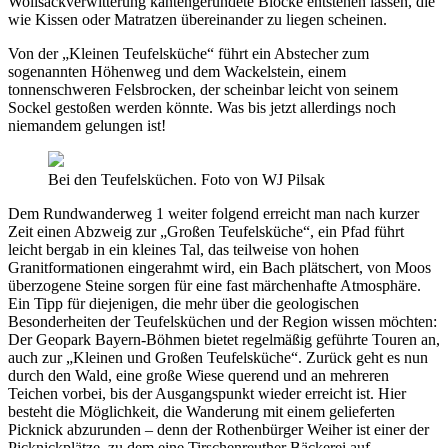
Wollsackverwitterung kantengerundete Blöcke entstehen lassen, die
wie Kissen oder Matratzen übereinander zu liegen scheinen.
Von der „Kleinen Teufelsküche“ führt ein Abstecher zum
sogenannten Höhenweg und dem Wackelstein, einem
tonnenschweren Felsbrocken, der scheinbar leicht von seinem
Sockel gestoßen werden könnte. Was bis jetzt allerdings noch
niemandem gelungen ist!
Bei den Teufelsküchen. Foto von WJ Pilsak
Dem Rundwanderweg 1 weiter folgend erreicht man nach kurzer
Zeit einen Abzweig zur „Großen Teufelsküche“, ein Pfad führt
leicht bergab in ein kleines Tal, das teilweise von hohen
Granitformationen eingerahmt wird, ein Bach plätschert, von Moos
überzogene Steine sorgen für eine fast märchenhafte Atmosphäre.
Ein Tipp für diejenigen, die mehr über die geologischen
Besonderheiten der Teufelsküchen und der Region wissen möchten:
Der Geopark Bayern-Böhmen bietet regelmäßig geführte Touren an,
auch zur „Kleinen und Großen Teufelsküche“. Zurück geht es nun
durch den Wald, eine große Wiese querend und an mehreren
Teichen vorbei, bis der Ausgangspunkt wieder erreicht ist. Hier
besteht die Möglichkeit, die Wanderung mit einem gelieferten
Picknick abzurunden – denn der Rothenbürger Weiher ist einer der
Picknickplätze, zu dem eine Tirschenreuther Bäckerei auf