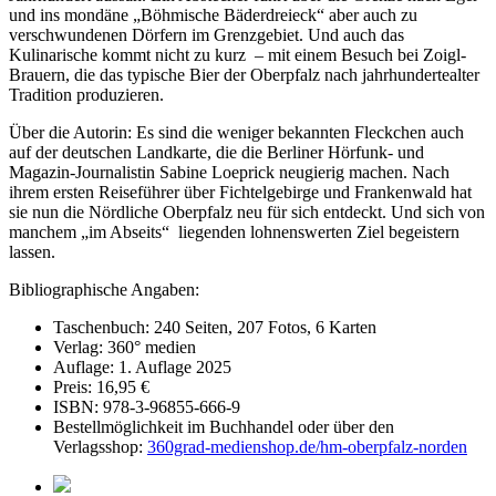
und ins mondäne „Böhmische Bäderdreieck“ aber auch zu
verschwundenen Dörfern im Grenzgebiet. Und auch das
Kulinarische kommt nicht zu kurz – mit einem Besuch bei Zoigl-
Brauern, die das typische Bier der Oberpfalz nach jahrhundertealter
Tradition produzieren.
Über die Autorin: Es sind die weniger bekannten Fleckchen auch
auf der deutschen Landkarte, die die Berliner Hörfunk- und
Magazin-Journalistin Sabine Loeprick neugierig machen. Nach
ihrem ersten Reiseführer über Fichtelgebirge und Frankenwald hat
sie nun die Nördliche Oberpfalz neu für sich entdeckt. Und sich von
manchem „im Abseits“ liegenden lohnenswerten Ziel begeistern
lassen.
Bibliographische Angaben:
Taschenbuch: 240 Seiten, 207 Fotos, 6 Karten
Verlag: 360° medien
Auflage: 1. Auflage 2025
Preis: 16,95 €
ISBN: 978-3-96855-666-9
Bestellmöglichkeit im Buchhandel oder über den
Verlagsshop:
360grad-medienshop.de/hm-oberpfalz-norden