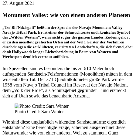
27. August 2021
Monument Valley: wie von einem anderen Planeten
„Tse'Bii'Ndzisgaii“ heißt in der Sprache der Navajo Monument Valley
Navajo Tribal Park. Er ist einer der Sehnsuchtsorte und ikonisches Symbol
des „Wilden Westens“, wenn nicht sogar des ganzen Landes. Zudem gehört
er zu den meistfotografierten Orten auf der Welt. Geister der Vorfahren
durchdringen die zerklüfteten, zerrütteten Landschaften, die sich fremd, aber
dank Hollywoods langer Liebesbeziehung in Form von Western und
Werbespots deutlich vertraut anfühlen.
Im Speziellen sind es besonders die bis zu 610 Meter hoch
aufragenden Sandstein-Felsformationen (Monolithen) mitten in dem
wüstenhaften Tal. Der 371 Quadratkilometer große Park wurde
1958 vom Navajo Tribal Council im Reservat der Navajo Nation,
dem „Volk der Erde“, als Schutzgebiet gegründet – und erstreckt
sich auf Utah sowie das benachbarte Arizona.
Photo Credit: Sara Winter
Wie sind diese unglaublich wirkenden Sandsteintürme eigentlich
entstanden? Eine berechtigte Frage, scheinen ausgerechnet diese
Naturwunder wie von einer anderen Welt zu stammen. Ganz