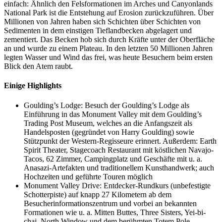
einfach: Ähnlich den Felsformationen im Arches und Canyonlands
National Park ist die Entstehung auf Erosion zurückzuführen. Über
Millionen von Jahren haben sich Schichten über Schichten von
Sedimenten in dem einstigen Tieflandbecken abgelagert und
zementiert. Das Becken hob sich durch Kräfte unter der Oberfläche
an und wurde zu einem Plateau. In den letzten 50 Millionen Jahren
legten Wasser und Wind das frei, was heute Besuchern beim ersten
Blick den Atem raubt.
Einige Highlights
Goulding’s Lodge: Besuch der Goulding’s Lodge als
Einführung in das Monument Valley mit dem Goulding’s
Trading Post Museum, welches an die Anfangszeit als
Handelsposten (gegründet von Harry Goulding) sowie
Stützpunkt der Western-Regisseure erinnert. Außerdem: Earth
Spirit Theater, Stagecoach Restaurant mit köstlichen Navajo-
Tacos, 62 Zimmer, Campingplatz und Geschäfte mit u. a.
Anasazi-Artefakten und traditionellem Kunsthandwerk; auch
Hochzeiten und geführte Touren möglich
Monument Valley Drive: Entdecker-Rundkurs (unbefestigte
Schotterpiste) auf knapp 27 Kilometern ab dem
Besucherinformationszentrum und vorbei an bekannten
Formationen wie u. a. Mitten Buttes, Three Sisters, Yei-bi-
chai, North Window und dem berühmten Totem Pole