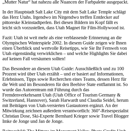
„Mutter Natur“ hat nahezu alle Nuancen der Farbpalette ausgepackt.
In der Hauptstadt Salt Lake City mit dem Salt Lake Temple schlägt
das Herz Utahs. Irgendwo im Nirgendwo treffen Entdecker auf
pittoreske Kleinstadtperlen. Bei diesen Bildern im Kopf fällt es
leicht sich vorzustellen, dass Utah Magnet für Film-Hollywood ist.
Fazit: Utah ist weit mehr als eine verblassende Erinnerung an die
Olympischen Winterspiele 2002. In diesem Guide zeigen wir Ihnen
einen Überblick und wertvolle Reisetipps, wie Sie Ihr Fernweh von
Utah eigenständig verwirklichen – und welche Highlights Sie dabei
auf keinen Fall versäumen sollten!
Das Besondere an diesem Utah Guide: Ausschließlich und zu 100
Prozent wird über Utah erzählt – und er basiert auf Informationen,
Erlebnissen, Tipps sowie Recherchen eines Teams, dessen Herz für
die Welt und im Besonderen für den Beehive State entflammt ist. So
wurde das Autorenteam mit Führung durch das
Fremdenverkehrsamt Utah (Utah Office of Tourism Germany &
Switzerland, Hannover), Sarah Harwardt und Claudia Seidel, herum
mit Beiträgen von Utah-versierten Gastautoren ergänzt. An der
Mitwirkung zeichnen außerdem verantwortlich: 360°-Reisespezialist
Christian Dose, Ski-Experte Bernhard Krieger sowie Travel Blogger
Imke de Jonge und Jan de Jonge.