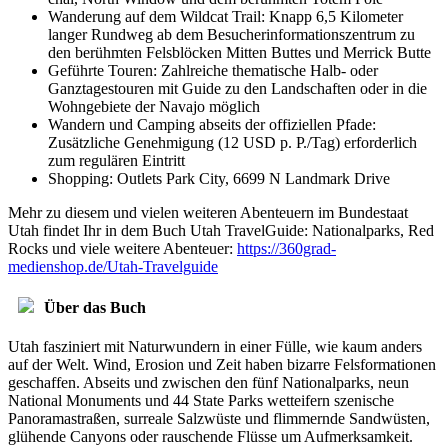
Wanderung auf dem Wildcat Trail: Knapp 6,5 Kilometer
langer Rundweg ab dem Besucherinformationszentrum zu
den berühmten Felsblöcken Mitten Buttes und Merrick Butte
Geführte Touren: Zahlreiche thematische Halb- oder
Ganztagestouren mit Guide zu den Landschaften oder in die
Wohngebiete der Navajo möglich
Wandern und Camping abseits der offiziellen Pfade:
Zusätzliche Genehmigung (12 USD p. P./Tag) erforderlich
zum regulären Eintritt
Shopping: Outlets Park City, 6699 N Landmark Drive
Mehr zu diesem und vielen weiteren Abenteuern im Bundestaat
Utah findet Ihr in dem Buch Utah TravelGuide: Nationalparks, Red
Rocks und viele weitere Abenteuer:
https://360grad-
medienshop.de/Utah-Travelguide
Über das Buch
Utah fasziniert mit Naturwundern in einer Fülle, wie kaum anders
auf der Welt. Wind, Erosion und Zeit haben bizarre Felsformationen
geschaffen. Abseits und zwischen den fünf Nationalparks, neun
National Monuments und 44 State Parks wetteifern szenische
Panoramastraßen, surreale Salzwüste und flimmernde Sandwüsten,
glühende Canyons oder rauschende Flüsse um Aufmerksamkeit.