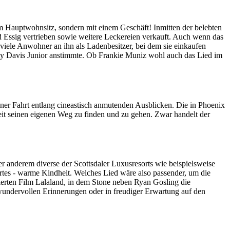
nem Hauptwohnsitz, sondern mit einem Geschäft! Inmitten der belebten
nd Essig vertrieben sowie weitere Leckereien verkauft. Auch wenn das
viele Anwohner an ihn als Ladenbesitzer, bei dem sie einkaufen
my Davis Junior anstimmte. Ob Frankie Muniz wohl auch das Lied im
iner Fahrt entlang cineastisch anmutenden Ausblicken. Die in Phoenix
keit seinen eigenen Weg zu finden und zu gehen. Zwar handelt der
r anderem diverse der Scottsdaler Luxusresorts wie beispielsweise
ortes - warme Kindheit. Welches Lied wäre also passender, um die
ierten Film Lalaland, in dem Stone neben Ryan Gosling die
wundervollen Erinnerungen oder in freudiger Erwartung auf den