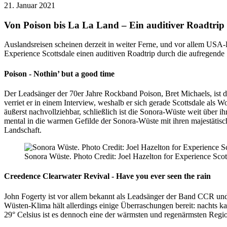
21. Januar 2021
Von Poison bis La La Land – Ein auditiver Roadtrip 
Auslandsreisen scheinen derzeit in weiter Ferne, und vor allem USA-
Experience Scottsdale einen auditiven Roadtrip durch die aufregende 
Poison - Nothin’ but a good time
Der Leadsänger der 70er Jahre Rockband Poison, Bret Michaels, ist d
verriet er in einem Interview, weshalb er sich gerade Scottsdale als 
äußerst nachvollziehbar, schließlich ist die Sonora-Wüste weit über i
mental in die warmen Gefilde der Sonora-Wüste mit ihren majestätis
Landschaft.
Sonora Wüste. Photo Credit: Joel Hazelton for Experience Scot
Creedence Clearwater Revival - Have you ever seen the rain
John Fogerty ist vor allem bekannt als Leadsänger der Band CCR und d
Wüsten-Klima hält allerdings einige Überraschungen bereit: nachts ka
29° Celsius ist es dennoch eine der wärmsten und regenärmsten Reg