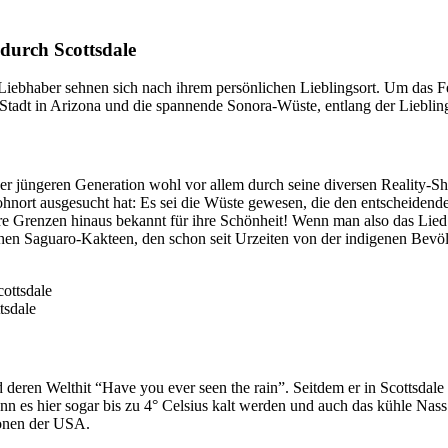
durch Scottsdale
Liebhaber sehnen sich nach ihrem persönlichen Lieblingsort. Um das Fe
Stadt in Arizona und die spannende Sonora-Wüste, entlang der Liebling
er jüngeren Generation wohl vor allem durch seine diversen Reality-S
Wohnort ausgesucht hat: Es sei die Wüste gewesen, die den entscheidend
hre Grenzen hinaus bekannt für ihre Schönheit! Wenn man also das Lied “
chen Saguaro-Kakteen, den schon seit Urzeiten von der indigenen Bev
tsdale
eren Welthit “Have you ever seen the rain”. Seitdem er in Scottsdale 
nn es hier sogar bis zu 4° Celsius kalt werden und auch das kühle Nass
ionen der USA.