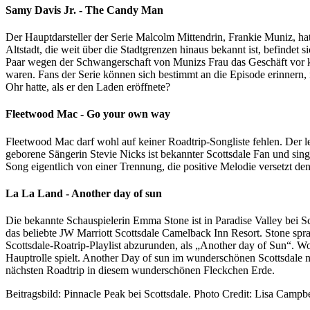
Samy Davis Jr. - The Candy Man
Der Hauptdarsteller der Serie Malcolm Mittendrin, Frankie Muniz, hat
Altstadt, die weit über die Stadtgrenzen hinaus bekannt ist, befinde
Paar wegen der Schwangerschaft von Munizs Frau das Geschäft vor kur
waren. Fans der Serie können sich bestimmt an die Episode erinner
Ohr hatte, als er den Laden eröffnete?
Fleetwood Mac - Go your own way
Fleetwood Mac darf wohl auf keiner Roadtrip-Songliste fehlen. Der l
geborene Sängerin Stevie Nicks ist bekannter Scottsdale Fan und sing
Song eigentlich von einer Trennung, die positive Melodie versetzt de
La La Land - Another day of sun
Die bekannte Schauspielerin Emma Stone ist in Paradise Valley bei Sc
das beliebte JW Marriott Scottsdale Camelback Inn Resort. Stone spr
Scottsdale-Roatrip-Playlist abzurunden, als „Another day of Sun“. W
Hauptrolle spielt. Another Day of sun im wunderschönen Scottsdale 
nächsten Roadtrip in diesem wunderschönen Fleckchen Erde.
Beitragsbild: Pinnacle Peak bei Scottsdale. Photo Credit: Lisa Campbe