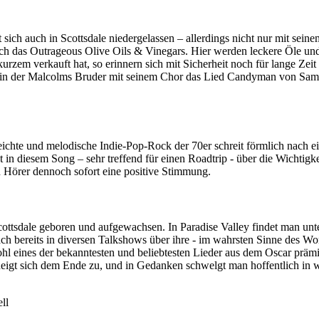
 sich auch in Scottsdale niedergelassen – allerdings nicht nur mit sei
t sich das Outrageous Olive Oils & Vinegars. Hier werden leckere Öle u
zem verkauft hat, so erinnern sich mit Sicherheit noch für lange Zeit 
n, in der Malcolms Bruder mit seinem Chor das Lied Candyman von Sa
eichte und melodische Indie-Pop-Rock der 70er schreit förmlich nach e
t in diesem Song – sehr treffend für einen Roadtrip - über die Wichtig
n Hörer dennoch sofort eine positive Stimmung.
ottsdale geboren und aufgewachsen. In Paradise Valley findet man unte
ach bereits in diversen Talkshows über ihre - im wahrsten Sinne des W
ohl eines der bekanntesten und beliebtesten Lieder aus dem Oscar präm
neigt sich dem Ende zu, und in Gedanken schwelgt man hoffentlich in 
ll